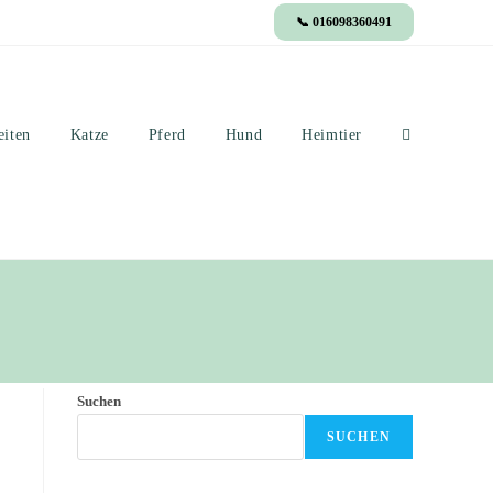
📞 016098360491
eiten
Katze
Pferd
Hund
Heimtier
Suchen
SUCHEN